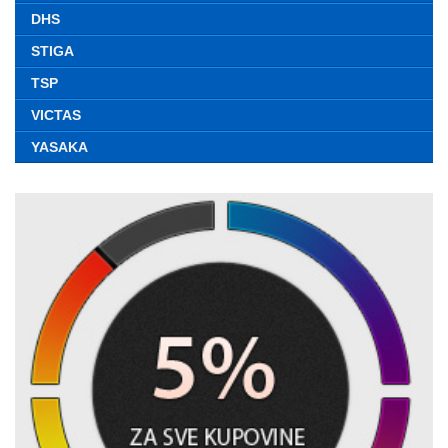
DHS
STIGA
TSP
VICTAS
YASAKA