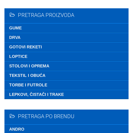
Nemate ni
PRETRAGA PROIZVODA
GUME
DRVA
GOTOVI REKETI
LOPTICE
STOLOVI I OPREMA
TEKSTIL I OBUĆA
TORBE I FUTROLE
LEPKOVI, ČISTAČI I TRAKE
PRETRAGA PO BRENDU
ANDRO