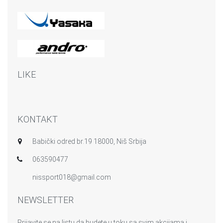
LIKE
KONTAKT
Babički odred br.19 18000, Niš Srbija
063590477
nissport018@gmail.com
NEWSLETTER
Prijavite se na listu da budete u toku sa svim akcijama i