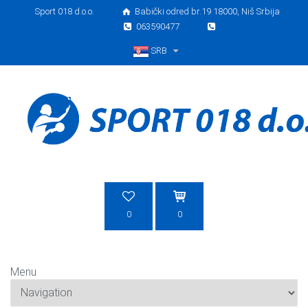
Sport 018 d.o.o.
Babički odred br.19 18000, Niš Srbija
063590477
SRB
Srpski
0
0
Menu