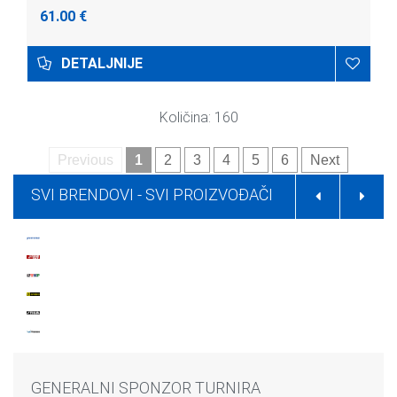
61.00 €
DETALJNIJE
Količina: 160
Previous
1
2
3
4
5
6
Next
SVI BRENDOVI -
SVI PROIZVOĐAČI
GENERALNI SPONZOR TURNIRA