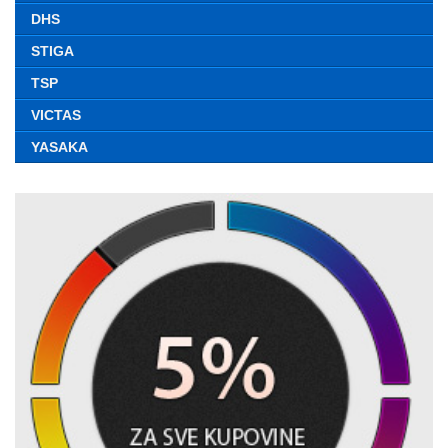
DHS
STIGA
TSP
VICTAS
YASAKA