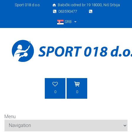
Sport 018 d.o.o.
Babički odred br.19 18000, Niš Srbija
063590477
SRB
Srpski
0
0
Menu